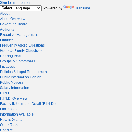
Skip to main content
Powered by
Translate
About
About Overview
Governing Board
Authority
Executive Management
Finance
Frequently Asked Questions
Goals & Priority Objectives
Hearing Board
Groups & Committees
Initiatives
Policies & Legal Requirements
Public Information Center
Public Notices
Salary Information
F.I.N.D.
F.I.N.D. Overview
Facility INformation Detail (F.I.N.D.)
Limitations
Information Available
How to Search
Other Tools
Contact