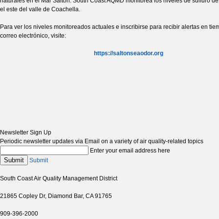
naturales en el Mar Salton. South Coast AQMD monitorea los niveles de sulfuro d
el este del valle de Coachella.
Para ver los niveles monitoreados actuales e inscribirse para recibir alertas en tie
correo electrónico, visite:
https://saltonseaodor.org
Newsletter Sign Up
Periodic newsletter updates via Email on a variety of air quality-related topics
Enter your email address here
Submit
Submit
South Coast Air Quality Management District
21865 Copley Dr, Diamond Bar, CA 91765
909-396-2000