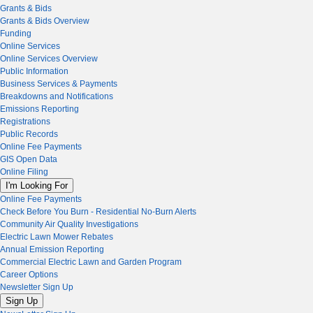
Grants & Bids
Grants & Bids Overview
Funding
Online Services
Online Services Overview
Public Information
Business Services & Payments
Breakdowns and Notifications
Emissions Reporting
Registrations
Public Records
Online Fee Payments
GIS Open Data
Online Filing
I'm Looking For
Online Fee Payments
Check Before You Burn - Residential No-Burn Alerts
Community Air Quality Investigations
Electric Lawn Mower Rebates
Annual Emission Reporting
Commercial Electric Lawn and Garden Program
Career Options
Newsletter Sign Up
Sign Up