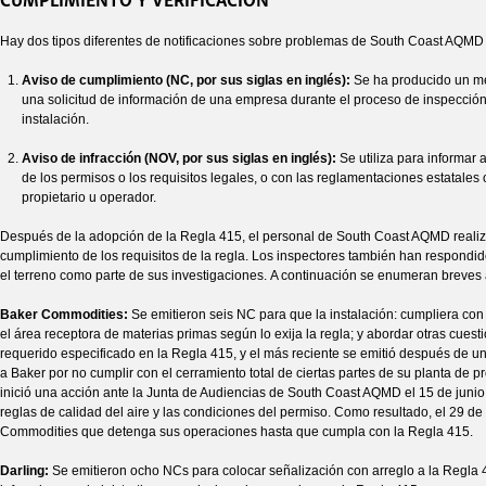
Hay dos tipos diferentes de notificaciones sobre problemas de South Coast AQMD p
Aviso de cumplimiento (NC, por sus siglas en inglés):
Se ha producido un mé
una solicitud de información de una empresa durante el proceso de inspección
instalación.
Aviso de infracción (NOV, por sus siglas en inglés):
Se utiliza para informar
de los permisos o los requisitos legales, o con las reglamentaciones estatales
propietario u operador.
Después de la adopción de la Regla 415, el personal de South Coast AQMD realizó 
cumplimiento de los requisitos de la regla. Los inspectores también han respondid
el terreno como parte de sus investigaciones. A continuación se enumeran breves
Baker Commodities:
Se emitieron seis NC para que la instalación: cumpliera con 
el área receptora de materias primas según lo exija la regla; y abordar otras cues
requerido especificado en la Regla 415, y el más reciente se emitió después de u
a Baker por no cumplir con el cerramiento total de ciertas partes de su planta de 
inició una acción ante la Junta de Audiencias de South Coast AQMD el 15 de junio
reglas de calidad del aire y las condiciones del permiso. Como resultado, el 29
Commodities que detenga sus operaciones hasta que cumpla con la Regla 415.
Darling:
Se emitieron ocho NCs para colocar señalización con arreglo a la Regla 