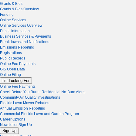
Grants & Bids
Grants & Bids Overview
Funding
Online Services
Online Services Overview
Public Information
Business Services & Payments
Breakdowns and Notifications
Emissions Reporting
Registrations
Public Records
Online Fee Payments
GIS Open Data
Online Filing
I'm Looking For
Online Fee Payments
Check Before You Burn - Residential No-Burn Alerts
Community Air Quality Investigations
Electric Lawn Mower Rebates
Annual Emission Reporting
Commercial Electric Lawn and Garden Program
Career Options
Newsletter Sign Up
Sign Up