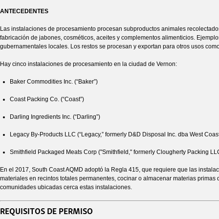
ANTECEDENTES
Las instalaciones de procesamiento procesan subproductos animales recolectados 
fabricación de jabones, cosméticos, aceites y complementos alimenticios. Ejemplo
gubernamentales locales. Los restos se procesan y exportan para otros usos como f
Hay cinco instalaciones de procesamiento en la ciudad de Vernon:
Baker Commodities Inc. (“Baker”)
Coast Packing Co. (“Coast”)
Darling Ingredients Inc. (“Darling”)
Legacy By-Products LLC (“Legacy,” formerly D&D Disposal Inc. dba West Coas
Smithfield Packaged Meats Corp ("Smithfield," formerly Clougherty Packing L
En el 2017, South Coast AQMD adoptó la Regla 415, que requiere que las instala
materiales en recintos totales permanentes, cocinar o almacenar materias primas de
comunidades ubicadas cerca estas instalaciones.
REQUISITOS DE PERMISO