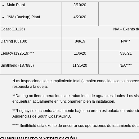
Main Plant
3/10/20
J&M (Backup) Plant
4/23/20
Coast (13126)
N/A – Exento de
Darling (63180)
8/8/19
N/A**
Legacy (192519)***
11/6/20
7/30/21
Smithfield (187885)
11/25/20
N/A****
*Las inspecciones de cumplimiento total (también conocidas como inspeccion
respuesta a la queja.
**Darling no tiene operaciones de tratamiento de aguas residuales. Los sis
encuentran actualmente en funcionamiento en la instalación.
***Legacy se encuentra actualmente bajo una orden estipulada de reducció
Audiencias de South Coast AQMD.
**** Smithfield está exento de encerrar sus operaciones de tratamiento de a
CUMPLIMIENTO Y VERIFICACIÓN